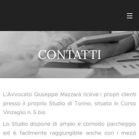
CONTATTI
L'Avvocato Giuseppe Mazzarà riceve i propri clienti
presso il proprio Studio di Torino, situato in Corso
Vinzaglio n. 5
bis.
Lo Studio dispone di ampio e comodo parcheggio
ed è facilmente raggiungibile anche con i mezzi