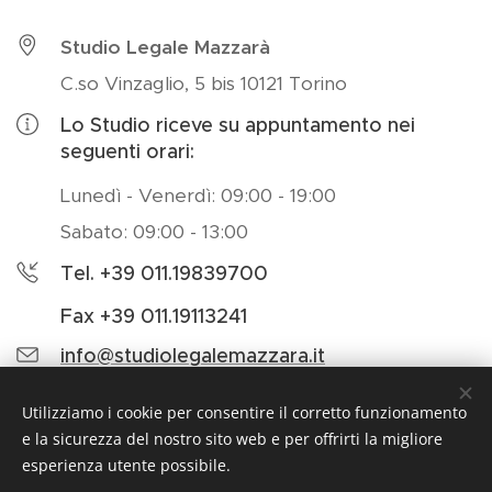
Studio Legale Mazzarà
C.so Vinzaglio, 5 bis 10121 Torino
Lo Studio riceve su appuntamento nei
seguenti orari:
Lunedì - Venerdì: 09:00 - 19:00
Sabato: 09:00 - 13:00
Tel. +39 011.19839700
Fax +39 011.19113241
info@studiolegalemazzara.it
Utilizziamo i cookie per consentire il corretto funzionamento
e la sicurezza del nostro sito web e per offrirti la migliore
esperienza utente possibile.
Studio Legale Avv. Giuseppe Mazzarà, C.so Vinzaglio, 5 bis